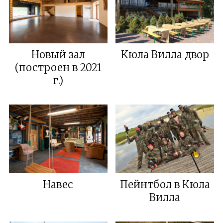
Новый зал
Кюла Вилла двор
(построен в 2021
г.)
Навес
Пейнтбол в Кюла
Вилла