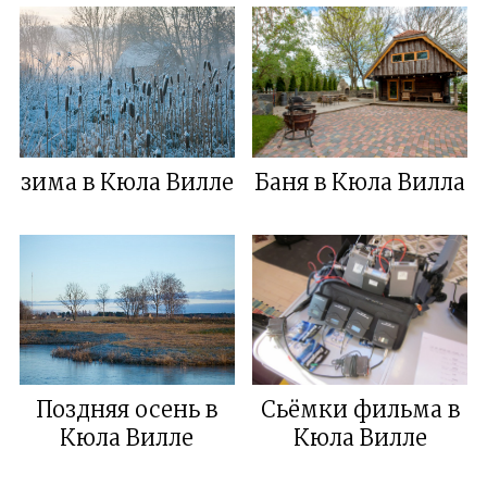
зима в Кюла Виллe
Баня в Кюла Вилла
Поздняя осень в
Сьёмки фильма в
Кюла Виллe
Кюла Вилле