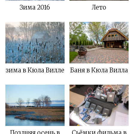
Зима 2016
Лето
зима в Кюла Виллe
Баня в Кюла Вилла
Поздняя осень в
Сьёмки фильма в