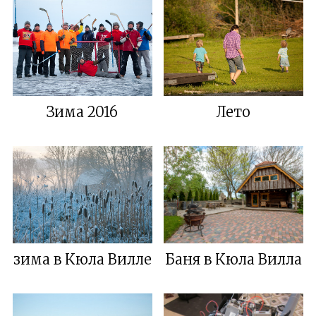
Зима 2016
Лето
зима в Кюла Виллe
Баня в Кюла Вилла